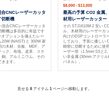
$8,000 - $13,000
合CNCレーザーカッタ
最高の予算 CO2 金属
ド切断機
材用レーザーカッター
い混合CNCレーザーカッタ
その STJ1610M-2 安い
切断機は多目的に有益です
ル、木材用のレーザーカ
ワーオプションを備えたレー
向けのDSPコントローラ
W (NAIST) と 300W 家
しており、予算に優しい C
用の木材、合板、MDF、ア
精密に切断するために使
チック、布地、皮革、ステ
ーザー管（1.5mm SSと2。
、銅、アルミニウム、その
い非金属 (30mm アクリル
できます。
パネル）。
見せる
8
アイテム
1
ページへ移動します。