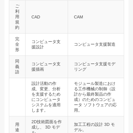
ご
利
用
CAD
CAM
規
約
完
コンピュータ支
全
コンピュータ支援製造
援設計
形
同
コンピュータ支
コンピュータ支援モデ
義
援描画
リング
語
設計活動の作
モジュール製造におけ
成、変更、分析
る工作機械の制御（設
を支援するため
計から最終製品の作
にコンピュータ
成）のためのコンピュ
システムを適用
ータ ソフトウェアの応
します。
用。
2D技術図面を作
用
加工工程の設計 3D モ
成し、 3D モデ
途
デル。
ル。