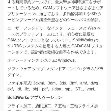
する時間節約ツールです。最大5軸の同時加工をサポ
ートしているため、CAMソフトウェアはさまざまなア
プリケーションに適しており、多軸輪郭加工や 3D タ
ービンブレードや鋳造金型などのツールパスの傾斜。
ユーザーフレンドリーなインターフェースと Web ベ
ースのプラットフォームにより、初心者に最適な
CAM ソフトウェアとなっています。SolidWorks は、
NURBS システムを使用する人気の CAD/CAM ソリュ
ーションで、設計者は微細な曲率を作成できます。
オペレーティング システム: Windows。
ソフトウェア タイプ: スタンドアロン プログラム/プラ
グイン。
ファイル形式: 3dxml、3dm、3ds、3mf、amf、dwg、
dxf、idf、ifc、obj、pdf、sldprt、stp、 STL、vrml。
SolidWorks アプリケーション
フライス加工、旋削加工、2.五軸・三軸フライス加