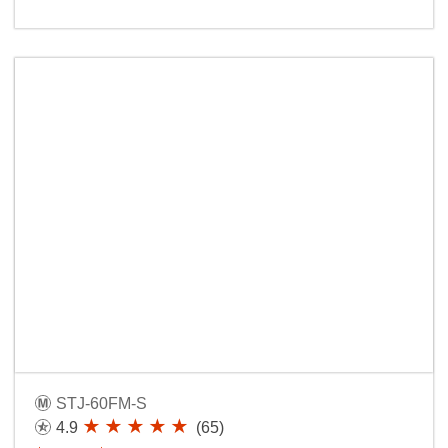
STJ-60FM-S
4.9
(65)