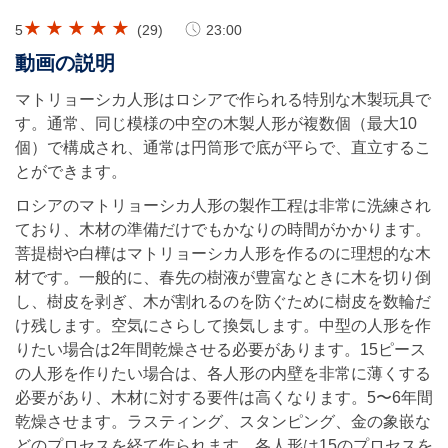
5
(
29
)
23:00
動画の説明
マトリョーシカ人形はロシアで作られる特別な木製玩具で
す。通常、同じ模様の中空の木製人形が複数個（最大10
個）で構成され、通常は円筒形で底が平らで、直立するこ
とができます。
ロシアのマトリョーシカ人形の製作工程は非常に洗練され
ており、木材の準備だけでもかなりの時間がかかります。
菩提樹や白樺はマトリョーシカ人形を作るのに理想的な木
材です。一般的に、春先の樹液が豊富なときに木を切り倒
し、樹皮を剥ぎ、木が割れるのを防ぐために樹皮を数輪だ
け残します。空気にさらして換気します。中型の人形を作
りたい場合は2年間乾燥させる必要があります。15ピース
の人形を作りたい場合は、各人形の内壁を非常に薄くする
必要があり、木材に対する要件は高くなります。5〜6年間
乾燥させます。ラスティング、スタンピング、金の象嵌な
どのプロセスを経て作られます。各人形は15のプロセスを